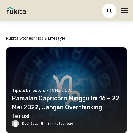
Ope
Rukita Stories
/
Tips & Lifestyle
Tips & Lifestyle
·
16 Mei 2022
Ramalan Capricorn Minggu Ini 16 – 22
Mei 2022, Jangan Overthinking
Terus!
Devi Suzanti
·
6
minutes read