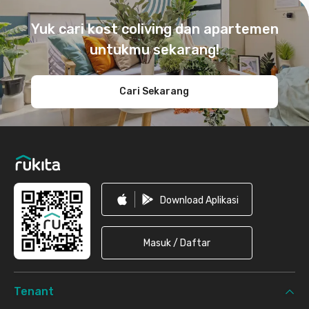
Footer
Yuk cari kost coliving dan apartemen
untukmu sekarang!
Cari Sekarang
Download Aplikasi
Masuk / Daftar
Tenant