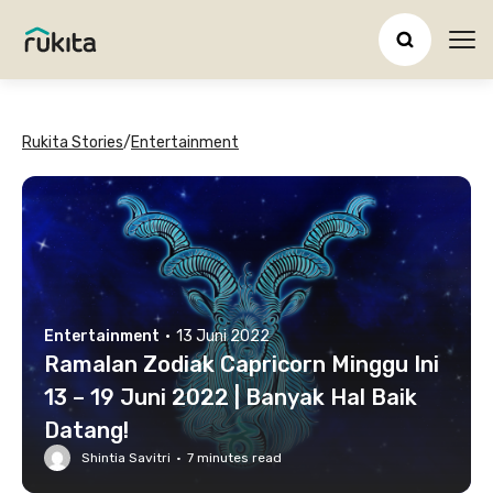
Ope
Rukita Stories
/
Entertainment
Entertainment
·
13 Juni 2022
Ramalan Zodiak Capricorn Minggu Ini
13 – 19 Juni 2022 | Banyak Hal Baik
Datang!
Shintia Savitri
·
7
minutes read