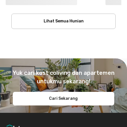
Lihat Semua Hunian
Footer
Yuk cari kost coliving dan apartemen
untukmu sekarang!
Cari Sekarang