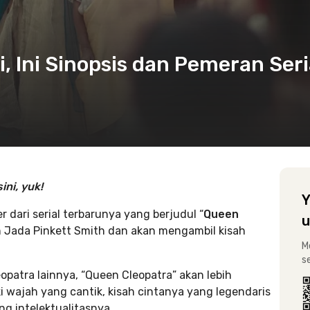
, Ini Sinopsis dan Pemeran Seri
ini, yuk!
Y
er dari serial terbarunya yang berjudul “
Queen
u
eh Jada Pinkett Smith dan akan mengambil kisah
M
s
eopatra lainnya, “Queen Cleopatra” akan lebih
 wajah yang cantik, kisah cintanya yang legendaris
 intelektualitasnya.