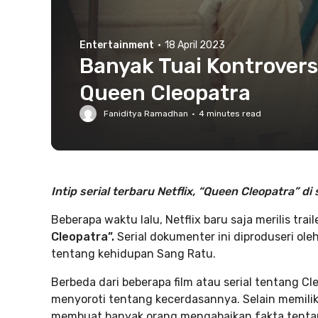
Entertainment
·
18 April 2023
Banyak Tuai Kontroversi
Queen Cleopatra
Faniditya Ramadhan
·
4
minutes read
Intip serial terbaru Netflix, “Queen Cleopatra” di s
Beberapa waktu lalu, Netflix baru saja merilis trail
Cleopatra”.
Serial dokumenter ini diproduseri ol
tentang kehidupan Sang Ratu.
Berbeda dari beberapa film atau serial tentang Cl
menyoroti tentang kecerdasannya. Selain memiliki
membuat banyak orang mengabaikan fakta tentang