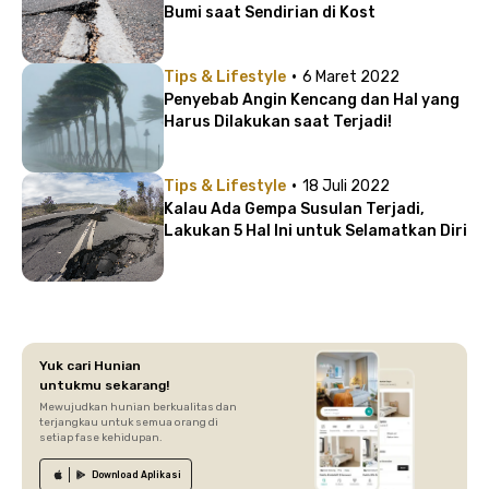
Bumi saat Sendirian di Kost
·
Tips & Lifestyle
6 Maret 2022
Penyebab Angin Kencang dan Hal yang
Harus Dilakukan saat Terjadi!
·
Tips & Lifestyle
18 Juli 2022
Kalau Ada Gempa Susulan Terjadi,
Lakukan 5 Hal Ini untuk Selamatkan Diri
Yuk cari Hunian
untukmu sekarang!
Mewujudkan hunian berkualitas dan
terjangkau untuk semua orang di
setiap fase kehidupan.
Download
Aplikasi