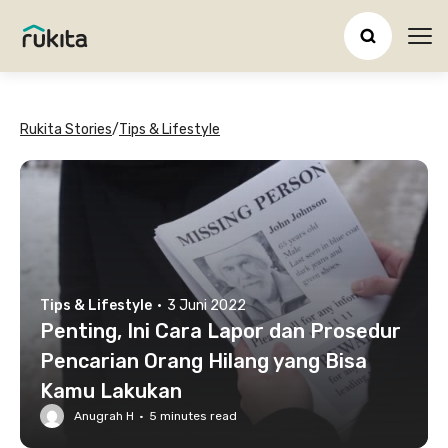
Ope
Rukita Stories
/
Tips & Lifestyle
Tips & Lifestyle
·
3 Juni 2022
Penting, Ini Cara Lapor dan Prosedur
Pencarian Orang Hilang yang Bisa
Kamu Lakukan
Anugrah H
·
5
minutes read