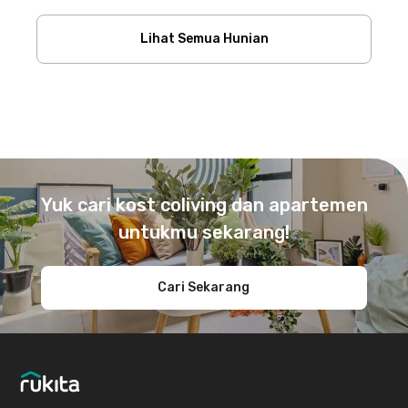
Lihat Semua Hunian
Footer
Yuk cari kost coliving dan apartemen
untukmu sekarang!
Cari Sekarang