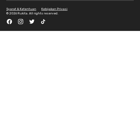
Syarat & Ketentuan
Kebijakan Privasi
©
2026 Rukita. All rights reserved.
Facebook
Instagram
Twitter
TikTok