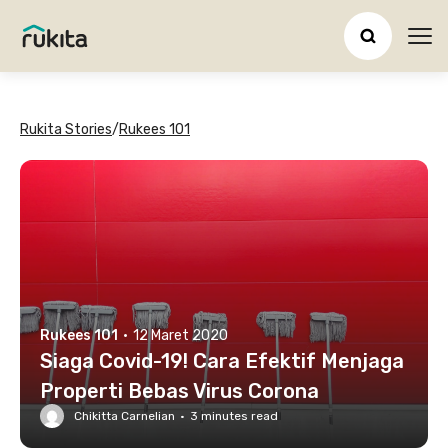
Ope
Rukita Stories
/
Rukees 101
Rukees 101
·
12 Maret 2020
Siaga Covid-19! Cara Efektif Menjaga
Properti Bebas Virus Corona
Chikitta Carnelian
·
3
minutes read