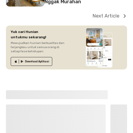
Nggak Murahan
Next Article
Yuk cari Hunian
untukmu sekarang!
Mewujudkan hunian berkualitas dan
terjangkau untuk semua orang di
setiap fase kehidupan.
Download
Aplikasi