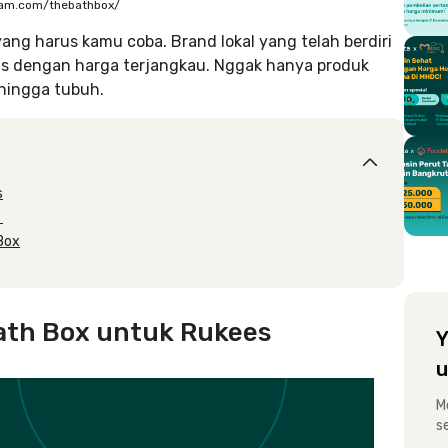
ram.com/thebathbox/
ang harus kamu coba. Brand lokal yang telah berdiri
as dengan harga terjangkau. Nggak hanya produk
hingga tubuh.
s
:
Box
Bath Box untuk Rukees
Y
u
M
s