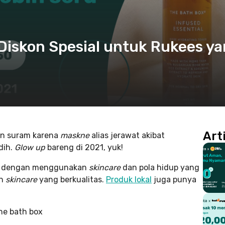
 Diskon Spesial untuk Rukees y
Art
in suram karena
maskne
alias jerawat akibat
dih.
Glow up
bareng di 2021, yuk!
kni dengan menggunakan
skincare
dan pola hidup yang
ih
skincare
yang berkualitas.
Produk lokal
juga punya