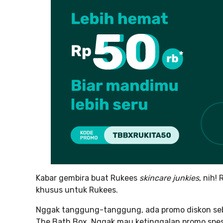
Kabar gembira buat Rukees
skincare junkies
, nih!
khusus untuk Rukees.
Nggak tanggung-tanggung, ada promo diskon seb
The Bath Box. Nggak mau ketinggalan promo spesi