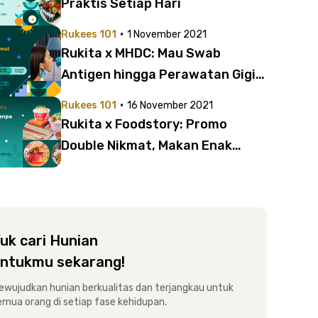
Praktis Setiap Hari
·
Rukees 101
1 November 2021
Rukita x MHDC: Mau Swab
Antigen hingga Perawatan Gigi?
Semua Dapat Promo!
·
Rukees 101
16 November 2021
Rukita x Foodstory: Promo
Double Nikmat, Makan Enak
Bayar Setengah Harga
uk cari Hunian
ntukmu sekarang!
ewujudkan hunian berkualitas dan terjangkau untuk
emua orang di setiap fase kehidupan.