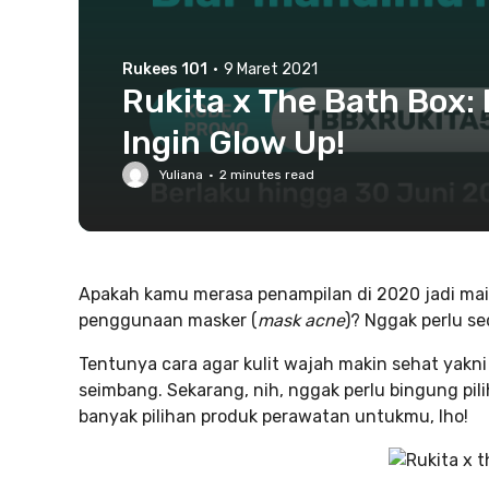
Rukees 101
·
9 Maret 2021
Rukita x The Bath Box:
Ingin Glow Up!
Yuliana
·
2
minutes read
Apakah kamu merasa penampilan di 2020 jadi ma
penggunaan masker (
mask acne
)? Nggak perlu se
Tentunya cara agar kulit wajah makin sehat ya
seimbang. Sekarang, nih, nggak perlu bingung pil
banyak pilihan produk perawatan untukmu, lho!