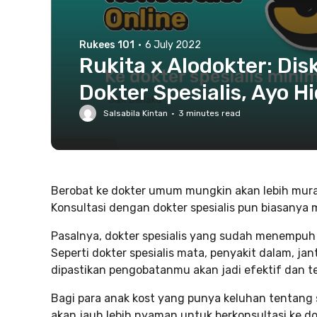
Rukees 101
·
6 July 2022
Rukita x Alodokter: Di
Dokter Spesialis, Ayo H
Salsabila Kintan
·
3
minutes read
Berobat ke dokter umum mungkin akan lebih mura
Konsultasi dengan dokter spesialis pun biasanya
Pasalnya, dokter spesialis yang sudah menempuh p
Seperti dokter spesialis mata, penyakit dalam, jan
dipastikan pengobatanmu akan jadi efektif dan t
Bagi para anak kost yang punya keluhan tentang 
akan jauh lebih nyaman untuk berkonsultasi ke d