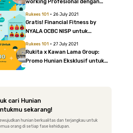
working Profesional dengan
Harga Spesial!
·
Rukees 101
26 July 2021
Gratis! Financial Fitness by
NYALA OCBC NISP untuk
Penghuni Rukita
·
Rukees 101
27 July 2021
Rukita x Kawan Lama Group:
Promo Hunian Eksklusif untuk
Karyawan Kawan Lama Group
uk cari Hunian
ntukmu sekarang!
ewujudkan hunian berkualitas dan terjangkau untuk
emua orang di setiap fase kehidupan.