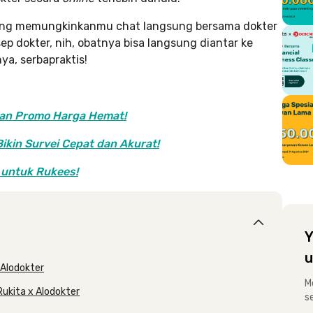
 yang memungkinkanmu chat langsung bersama dokter
sep dokter, nih, obatnya bisa langsung diantar ke
ya, serbapraktis!
ngan Promo Harga Hemat!
Bikin Survei Cepat dan Akurat!
 untuk Rukees!
Y
u
 Alodokter
M
ukita x Alodokter
s