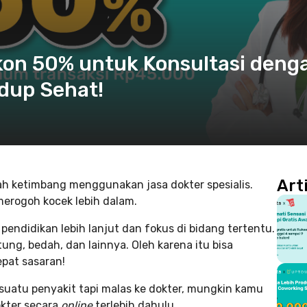
skon 50% untuk Konsultasi deng
idup Sehat!
Art
h ketimbang menggunakan jasa dokter spesialis.
 merogoh kocek lebih dalam.
endidikan lebih lanjut dan fokus di bidang tertentu.
tung, bedah, dan lainnya. Oleh karena itu bisa
epat sasaran!
suatu penyakit tapi malas ke dokter, mungkin kamu
okter secara
online
terlebih dahulu.