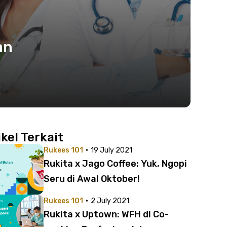
an
ikel Terkait
·
Rukees 101
19 July 2021
Rukita x Jago Coffee: Yuk, Ngopi
Seru di Awal Oktober!
·
Rukees 101
2 July 2021
Rukita x Uptown: WFH di Co-