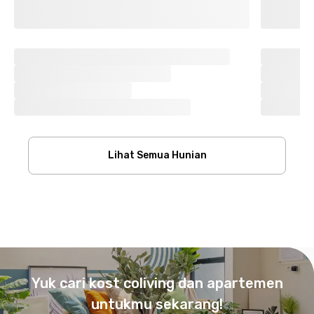
Lihat Semua Hunian
Footer
Yuk cari kost coliving dan apartemen
untukmu sekarang!