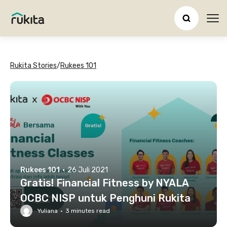
Ope
Rukita Stories
/
Rukees 101
Rukees 101
·
26 Juli 2021
Gratis! Financial Fitness by NYALA
OCBC NISP untuk Penghuni Rukita
Yuliana
·
3
minutes read