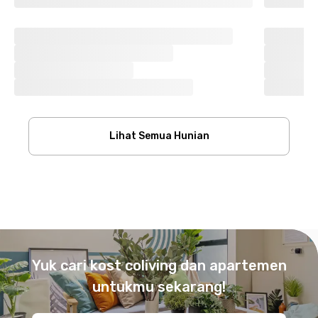
Lihat Semua Hunian
Footer
Yuk cari kost coliving dan apartemen
untukmu sekarang!