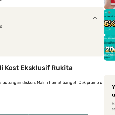
ta
 Kost Eksklusif Rukita
a potongan diskon. Makin hemat banget! Cek promo di
Y
u
M
s