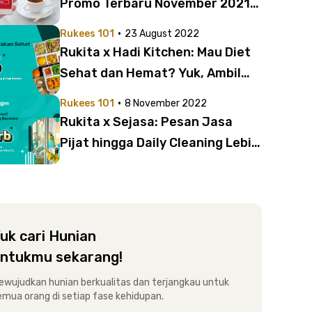
Promo Terbaru November 2021
yang Sayang Dilewatkan Anak
·
Rukees 101
23 August 2022
Kost
Rukita x Hadi Kitchen: Mau Diet
Sehat dan Hemat? Yuk, Ambil
Diskonnya!
·
Rukees 101
8 November 2022
Rukita x Sejasa: Pesan Jasa
Pijat hingga Daily Cleaning Lebih
Hemat!
uk cari Hunian
ntukmu sekarang!
ewujudkan hunian berkualitas dan terjangkau untuk
emua orang di setiap fase kehidupan.