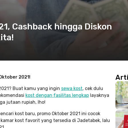
21, Cashback hingga Diskon
ita!
Art
Oktober 2021!
 2021? Buat kamu yang ingin
sewa kost
, cek dulu
 rekomendasi
kost dengan fasilitas lengkap
layaknya
a jutaan rupiah, lho!
encari kost baru, promo Oktober 2021 ini cocok
kamar kost favorit yang tersedia di Jadetabek, lalu
21.