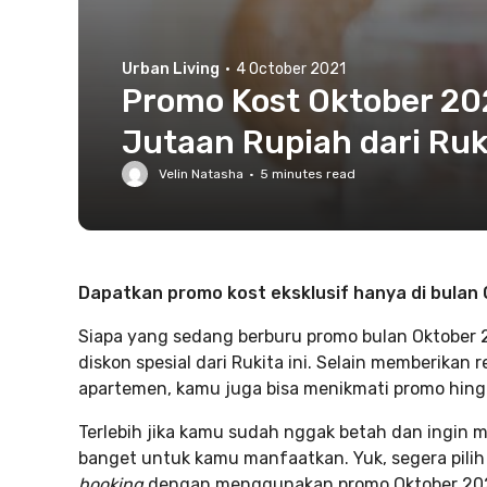
Urban Living
·
4 October 2021
Promo Kost Oktober 20
Jutaan Rupiah dari Ruk
Velin Natasha
·
5
minutes read
Dapatkan promo kost eksklusif hanya di bulan 
Siapa yang sedang berburu promo bulan Oktober
diskon spesial dari Rukita ini. Selain memberikan
apartemen, kamu juga bisa menikmati promo hingg
Terlebih jika kamu sudah nggak betah dan ingin m
banget untuk kamu manfaatkan. Yuk, segera pilih 
booking
dengan menggunakan promo Oktober 20