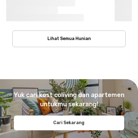
Lihat Semua Hunian
Footer
Yuk cari kost coliving dan apartemen
untukmu sekarang!
Cari Sekarang