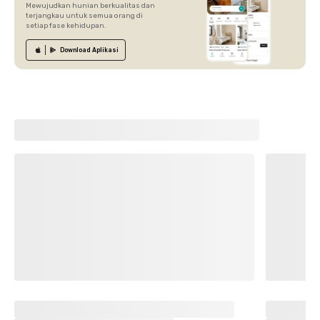
Mewujudkan hunian berkualitas dan
terjangkau untuk semua orang di
setiap fase kehidupan.
Download
Aplikasi