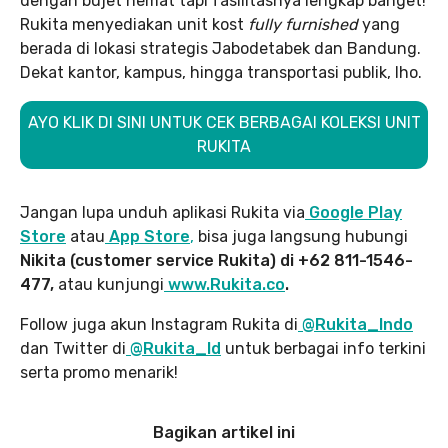
dengan bujet hemat tapi fasilitasnya lengkap banget!
Rukita menyediakan unit kost
fully furnished
yang
berada di lokasi strategis Jabodetabek dan Bandung.
Dekat kantor, kampus, hingga transportasi publik, lho.
AYO KLIK DI SINI UNTUK CEK BERBAGAI KOLEKSI UNIT
RUKITA
Jangan lupa unduh aplikasi Rukita via
Google Play
Store
atau
App Store
,
bisa juga langsung hubungi
Nikita (customer service Rukita) di +62 811-1546-
477,
atau kunjungi
www.Rukita.co
.
Follow juga akun Instagram Rukita di
@Rukita_Indo
dan Twitter di
@Rukita_Id
untuk berbagai info terkini
serta promo menarik!
Bagikan artikel ini