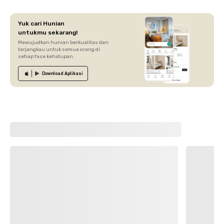
Yuk cari Hunian
untukmu sekarang!
Mewujudkan hunian berkualitas dan
terjangkau untuk semua orang di
setiap fase kehidupan.
Download
Aplikasi