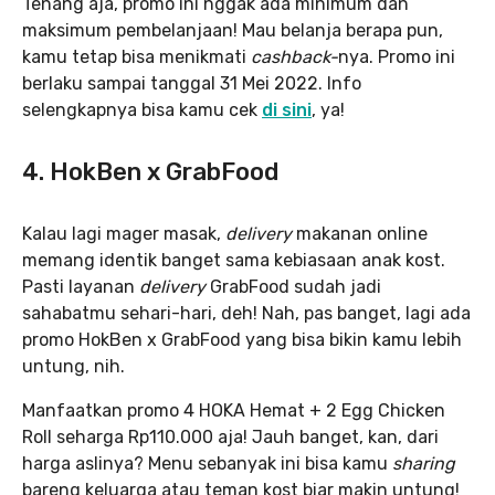
Tenang aja, promo ini nggak ada minimum dan
maksimum pembelanjaan! Mau belanja berapa pun,
kamu tetap bisa menikmati
cashback-
nya. Promo ini
berlaku sampai tanggal 31 Mei 2022. Info
selengkapnya bisa kamu cek
di sini
,
ya!
4. HokBen x GrabFood
Kalau lagi mager masak,
delivery
makanan online
memang identik banget sama kebiasaan anak kost.
Pasti layanan
delivery
GrabFood sudah jadi
sahabatmu sehari-hari, deh! Nah, pas banget, lagi ada
promo HokBen x GrabFood yang bisa bikin kamu lebih
untung, nih.
Manfaatkan promo 4 HOKA Hemat + 2 Egg Chicken
Roll seharga Rp110.000 aja! Jauh banget, kan, dari
harga aslinya? Menu sebanyak ini bisa kamu
sharing
bareng keluarga atau teman kost biar makin untung!