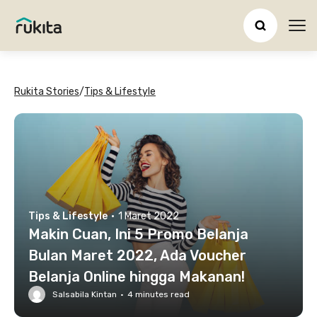
Ope
Rukita Stories
/
Tips & Lifestyle
Tips & Lifestyle
·
1 Maret 2022
Makin Cuan, Ini 5 Promo Belanja
Bulan Maret 2022, Ada Voucher
Belanja Online hingga Makanan!
Salsabila Kintan
·
4
minutes read