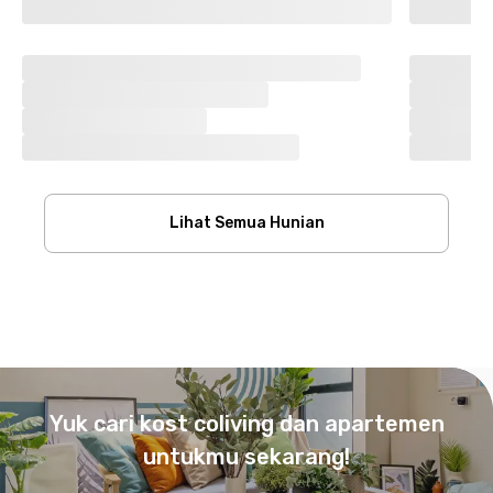
Lihat Semua Hunian
Footer
Yuk cari kost coliving dan apartemen
untukmu sekarang!