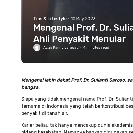
Tips & Lifestyle
·
10 May 2023
Mengenal Prof. Dr. Suli
Ahli Penyakit Menular
Aziza Fanny Larasati
·
4
minutes read
Mengenal lebih dekat Prof. Dr. Sulianti Saroso, 
bangsa.
Siapa yang tidak mengenal nama Prof. Dr. Sulianti
ternama di Indonesia yang telah berkontribusi 
penyakit di tanah air.
Karier beliau tak hanya mencakup dunia akademis, 
bidang kesehatan. Namanya bahkan digunakan se