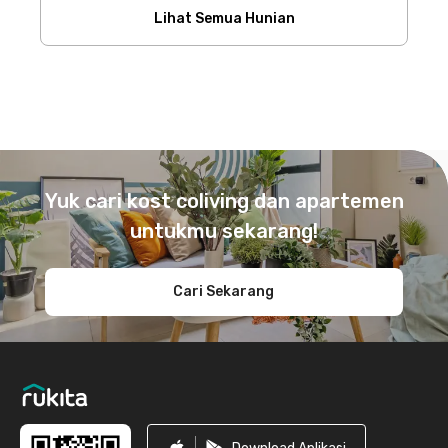
Lihat Semua Hunian
Footer
Yuk cari kost coliving dan apartemen
untukmu sekarang!
Cari Sekarang