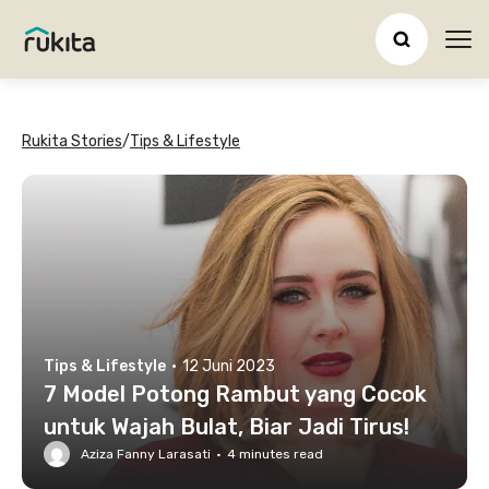
Ope
Rukita Stories
/
Tips & Lifestyle
Tips & Lifestyle
·
12 Juni 2023
7 Model Potong Rambut yang Cocok
untuk Wajah Bulat, Biar Jadi Tirus!
Aziza Fanny Larasati
·
4
minutes read