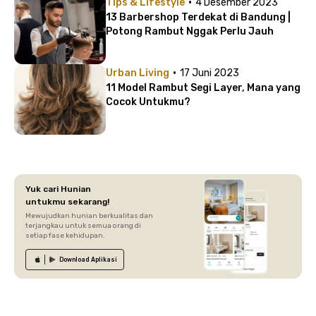
·
Tips & Lifestyle
4 Desember 2023
13 Barbershop Terdekat di Bandung |
Potong Rambut Nggak Perlu Jauh
·
Urban Living
17 Juni 2023
11 Model Rambut Segi Layer, Mana yang
Cocok Untukmu?
Yuk cari Hunian
untukmu sekarang!
Mewujudkan hunian berkualitas dan
terjangkau untuk semua orang di
setiap fase kehidupan.
Download
Aplikasi