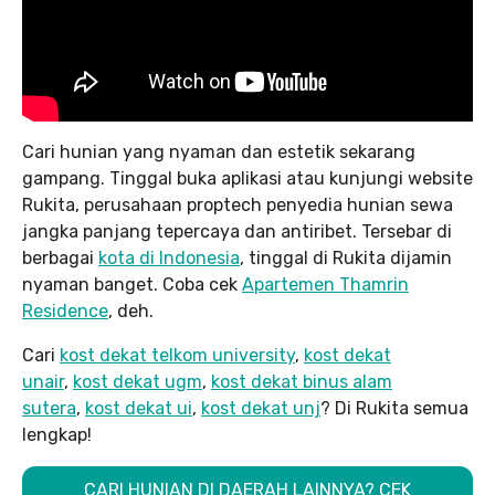
Cari hunian yang nyaman dan estetik sekarang
gampang. Tinggal buka aplikasi atau kunjungi website
Rukita, perusahaan proptech penyedia hunian sewa
jangka panjang tepercaya dan antiribet. Tersebar di
berbagai
kota di Indonesia
, tinggal di Rukita dijamin
nyaman banget. Coba cek
Apartemen Thamrin
Residence
, deh.
Cari
kost dekat telkom university
,
kost dekat
unair
,
kost dekat ugm
,
kost dekat binus alam
sutera
,
kost dekat ui
,
kost dekat unj
? Di Rukita semua
lengkap!
CARI HUNIAN DI DAERAH LAINNYA? CEK