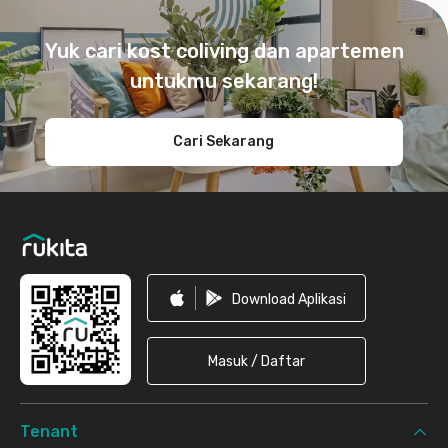
Footer
Yuk cari kost coliving dan apartemen
untukmu sekarang!
Cari Sekarang
Download Aplikasi
Masuk / Daftar
Tenant