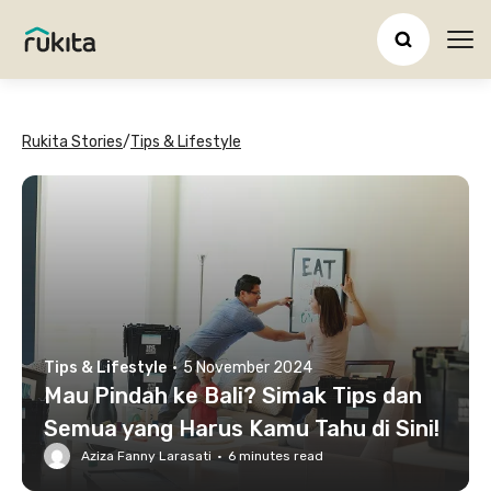
Ope
Rukita Stories
/
Tips & Lifestyle
Tips & Lifestyle
·
5 November 2024
Mau Pindah ke Bali? Simak Tips dan
Semua yang Harus Kamu Tahu di Sini!
Aziza Fanny Larasati
·
6
minutes read