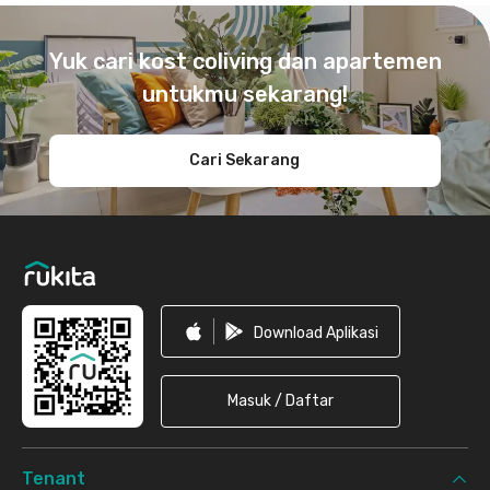
Footer
Yuk cari kost coliving dan apartemen
untukmu sekarang!
Cari Sekarang
Download Aplikasi
Masuk / Daftar
Tenant