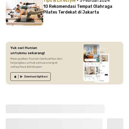
·
Tips & Lifestyle
5 Februari 2024
10 Rekomendasi Tempat Olahraga
Pilates Terdekat di Jakarta
Yuk cari Hunian
untukmu sekarang!
Mewujudkan hunian berkualitas dan
terjangkau untuk semua orang di
setiap fase kehidupan.
Download
Aplikasi