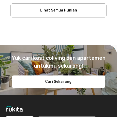
Lihat Semua Hunian
Footer
Yuk cari kost coliving dan apartemen
untukmu sekarang!
Cari Sekarang