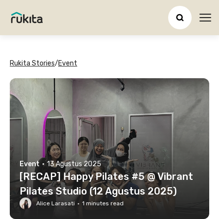
Ope
Rukita Stories
/
Event
Event
·
13 Agustus 2025
[RECAP] Happy Pilates #5 @ Vibrant
Pilates Studio (12 Agustus 2025)
Alice Larasati
·
1
minutes read