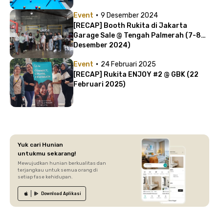
·
Event
9 Desember 2024
[RECAP] Booth Rukita di Jakarta
Garage Sale @ Tengah Palmerah (7-8
Desember 2024)
·
Event
24 Februari 2025
[RECAP] Rukita ENJOY #2 @ GBK (22
Februari 2025)
Yuk cari Hunian
untukmu sekarang!
Mewujudkan hunian berkualitas dan
terjangkau untuk semua orang di
setiap fase kehidupan.
Download
Aplikasi