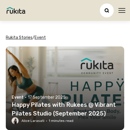
Ope
Rukita Stories
/
Event
Event
·
17 September 2025
Happy Pilates with Rukees @ Vibrant
Pilates Studio (September 2025)
Alice Larasati
·
1
minutes read