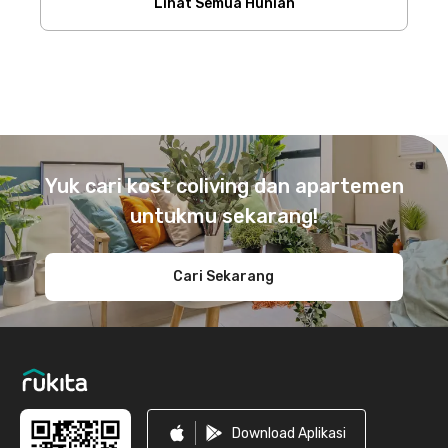
Lihat Semua Hunian
Footer
Yuk cari kost coliving dan apartemen
untukmu sekarang!
Cari Sekarang
Download Aplikasi