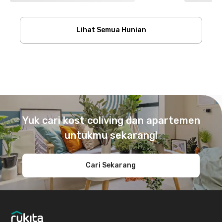
Lihat Semua Hunian
Footer
Yuk cari kost coliving dan apartemen
untukmu sekarang!
Cari Sekarang