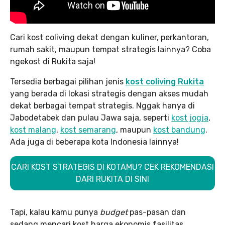
Cari kost coliving dekat dengan kuliner, perkantoran,
rumah sakit, maupun tempat strategis lainnya? Coba
ngekost di Rukita saja!
Tersedia berbagai pilihan jenis
kost coliving Rukita
yang berada di lokasi strategis dengan akses mudah
dekat berbagai tempat strategis. Nggak hanya di
Jabodetabek dan pulau Jawa saja, seperti
kost jogja
,
kost malang
,
kost semarang
, maupun
kost bandung
.
Ada juga di beberapa kota Indonesia lainnya!
CARI KOST STRATEGIS DI KOTAMU? CEK REKOMENDASI
DARI RUKITA DI SINI
Tapi, kalau kamu punya
budget
pas-pasan dan
sedang mencari kost harga ekonomis fasilitas