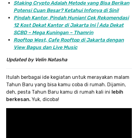
Staking Crypto Adalah Metode yang Bisa Berikan
Potensi Cuan Besar? Ketahui Infonya di Sini!
Pindah Kantor, Pind
ah Hunian! Cek Rekomendasi
12 Kost Dekat Kantor di Jakarta Ini | Ada Dekat
SCBD – Mega Kuningan – Thamrin
Rooftop West, Cafe Rooftop di Jakarta dengan
View Bagus dan Live Music
Updated by Velin Natasha
Itulah berbagai ide kegiatan untuk merayakan malam
Tahun Baru yang bisa kamu coba di rumah. Dijamin,
deh, pesta Tahun Baru kamu di rumah kali ini
lebih
berkesan.
Yuk, dicoba!