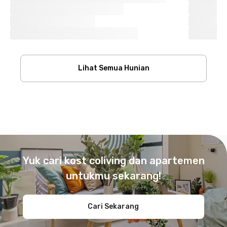
Lihat Semua Hunian
Footer
Yuk cari kost coliving dan apartemen
untukmu sekarang!
Cari Sekarang