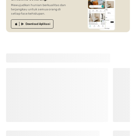
Mewujudkan hunian berkualitas dan
terjangkau untuk semua orang di
setiap fase kehidupan.
Download
Aplikasi