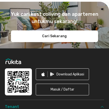
Footer
Yuk cari kost coliving dan apartemen
untukmu sekarang!
Cari Sekarang
Download Aplikasi
Masuk / Daftar
Tenant