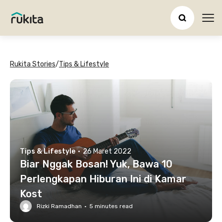
Ope
Rukita Stories
/
Tips & Lifestyle
Tips & Lifestyle
·
26 Maret 2022
Biar Nggak Bosan! Yuk, Bawa 10
Perlengkapan Hiburan Ini di Kamar
Kost
Rizki Ramadhan
·
5
minutes read