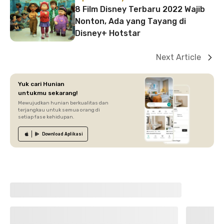
8 Film Disney Terbaru 2022 Wajib
Nonton, Ada yang Tayang di
Disney+ Hotstar
Next Article
Yuk cari Hunian
untukmu sekarang!
Mewujudkan hunian berkualitas dan
terjangkau untuk semua orang di
setiap fase kehidupan.
Download
Aplikasi