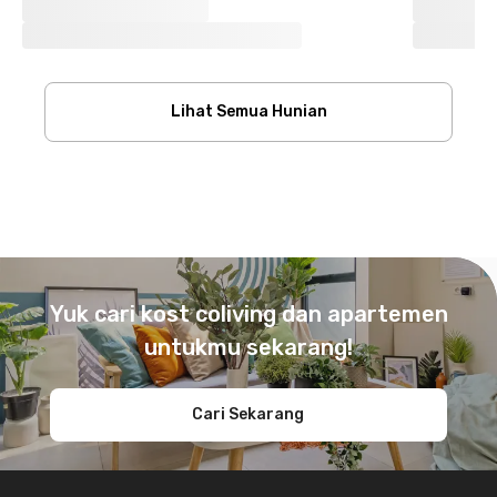
Lihat Semua Hunian
Footer
Yuk cari kost coliving dan apartemen
untukmu sekarang!
Cari Sekarang