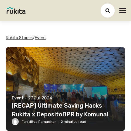
Ope
Rukita Stories
/
Event
Event
·
27 Juli 2024
[RECAP] Ultimate Saving Hacks
Rukita x DepositoBPR by Komunal
Faniditya Ramadhan
·
2
minutes read