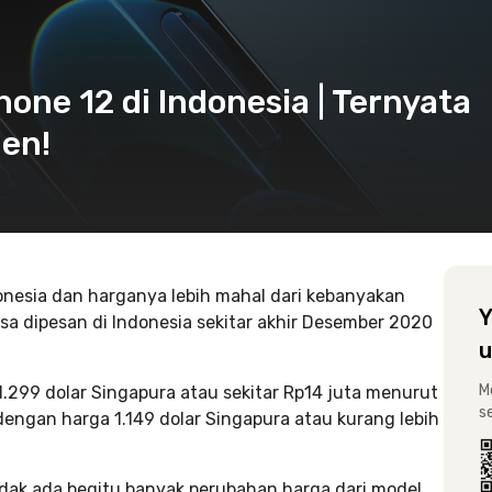
one 12 di Indonesia | Ternyata
en!
ndonesia dan harganya lebih mahal dari kebanyakan
Y
isa dipesan di Indonesia sekitar akhir Desember 2020
u
M
1.299 dolar Singapura atau sekitar Rp14 juta menurut
s
l dengan harga 1.149 dolar Singapura atau kurang lebih
tidak ada begitu banyak perubahan harga dari model