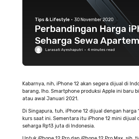
Tips & Lifestyle
·
30 November 2020
Perbandingan Harga iPh
Seharga Sewa Apartem
Larasati Ayeshaputri
·
4
minutes read
Kabarnya, nih, iPhone 12 akan segera dijual di I
barang, lho. Smartphone produksi Apple ini baru b
atau awal Januari 2021.
Di Singapura, tuh, iPhone 12 dijual dengan harga 
kurs saat ini. Sementara itu iPhone 12 mini dijua
seharga Rp13 juta di Indonesia.
Untuk iPhone 12 Pro dan iPhone 12 Pro Max, sih, 