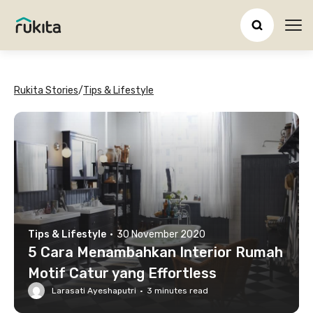
Ope
Rukita Stories
/
Tips & Lifestyle
Tips & Lifestyle
·
30 November 2020
5 Cara Menambahkan Interior Rumah
Motif Catur yang Effortless
Larasati Ayeshaputri
·
3
minutes read