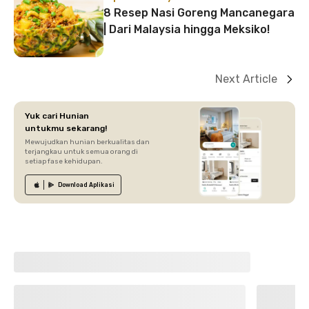
8 Resep Nasi Goreng Mancanegara
| Dari Malaysia hingga Meksiko!
Next Article
Yuk cari Hunian
untukmu sekarang!
Mewujudkan hunian berkualitas dan
terjangkau untuk semua orang di
setiap fase kehidupan.
Download
Aplikasi