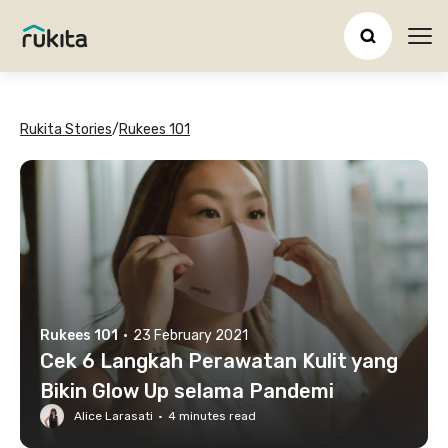
Ope
Rukita Stories
/
Rukees 101
Rukees 101
·
23 February 2021
Cek 6 Langkah Perawatan Kulit yang
Bikin Glow Up selama Pandemi
Alice Larasati
·
4
minutes read