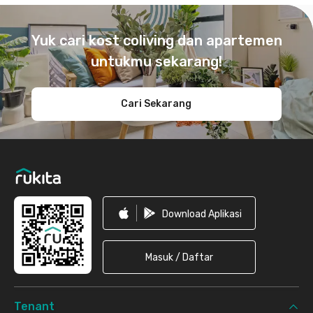
Footer
Yuk cari kost coliving dan apartemen
untukmu sekarang!
Cari Sekarang
Download Aplikasi
Masuk / Daftar
Tenant