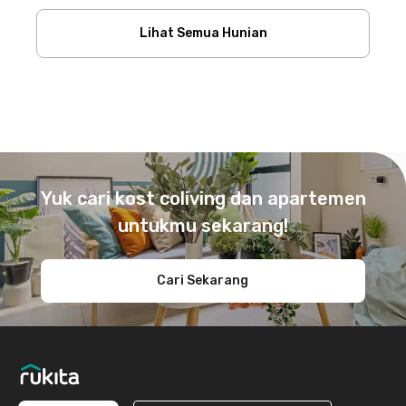
Lihat Semua Hunian
Footer
Yuk cari kost coliving dan apartemen
untukmu sekarang!
Cari Sekarang