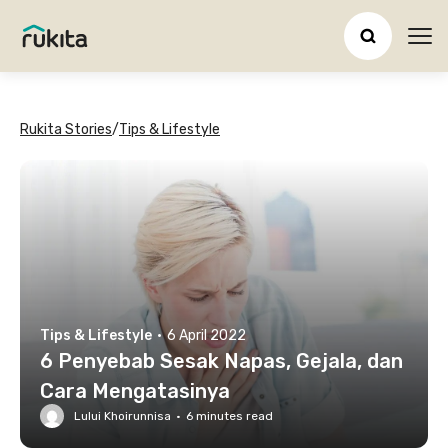
Ope
Rukita Stories
/
Tips & Lifestyle
Tips & Lifestyle
·
6 April 2022
6 Penyebab Sesak Napas, Gejala, dan
Cara Mengatasinya
Lului Khoirunnisa
·
6
minutes read