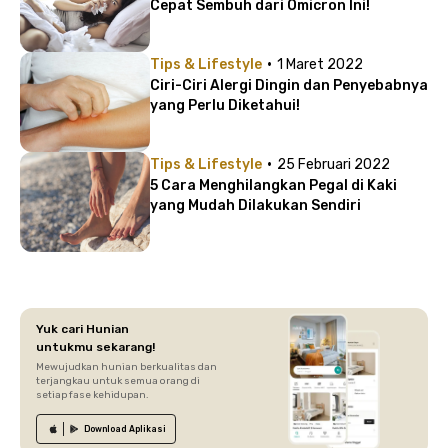
Cepat Sembuh dari Omicron Ini!
·
Tips & Lifestyle
1 Maret 2022
Ciri-Ciri Alergi Dingin dan Penyebabnya
yang Perlu Diketahui!
·
Tips & Lifestyle
25 Februari 2022
5 Cara Menghilangkan Pegal di Kaki
yang Mudah Dilakukan Sendiri
Yuk cari Hunian
untukmu sekarang!
Mewujudkan hunian berkualitas dan
terjangkau untuk semua orang di
setiap fase kehidupan.
Download
Aplikasi