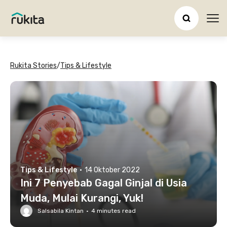
Ope
Rukita Stories
/
Tips & Lifestyle
Tips & Lifestyle
·
14 Oktober 2022
Ini 7 Penyebab Gagal Ginjal di Usia
Muda, Mulai Kurangi, Yuk!
Salsabila Kintan
·
4
minutes read