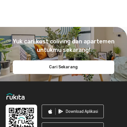
Footer
Yuk cari kost coliving dan apartemen
untukmu sekarang!
Cari Sekarang
Download Aplikasi