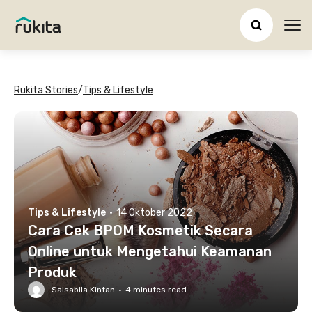
Ope
Rukita Stories
/
Tips & Lifestyle
Tips & Lifestyle
·
14 Oktober 2022
Cara Cek BPOM Kosmetik Secara
Online untuk Mengetahui Keamanan
Produk
Salsabila Kintan
·
4
minutes read