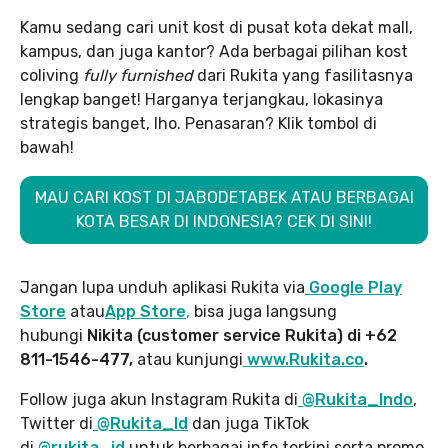
Kamu sedang cari unit kost di pusat kota dekat mall,
kampus, dan juga kantor? Ada berbagai pilihan kost
coliving
fully furnished
dari Rukita yang fasilitasnya
lengkap banget! Harganya terjangkau, lokasinya
strategis banget, lho. Penasaran? Klik tombol di
bawah!
MAU CARI KOST DI JABODETABEK ATAU BERBAGAI
KOTA BESAR DI INDONESIA? CEK DI SINI!
Jangan lupa unduh aplikasi Rukita via
Google Play
Store
atau
App Store
,
bisa juga langsung
hubungi
Nikita (customer service Rukita) di +62
811-1546-477,
atau kunjungi
www.Rukita.co
.
Follow juga akun Instagram Rukita di
@Rukita_Indo
,
Twitter di
@Rukita_Id
dan juga TikTok
di
@rukita_id
untuk berbagai info terkini serta promo