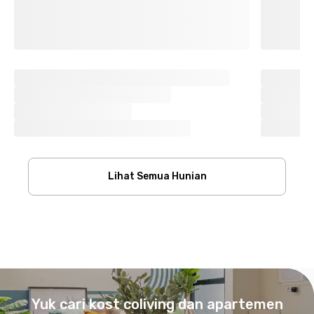
Lihat Semua Hunian
Footer
Yuk cari kost coliving dan apartemen