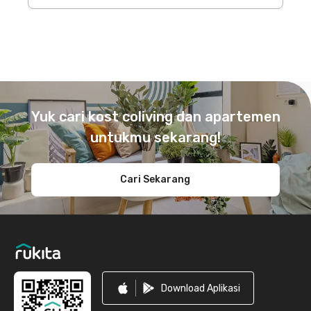
Footer
Yuk cari kost coliving dan apartemen
untukmu sekarang!
Cari Sekarang
Download Aplikasi