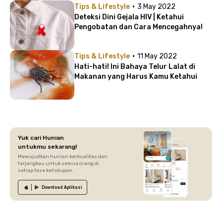
·
Tips & Lifestyle
3 May 2022
Deteksi Dini Gejala HIV | Ketahui
Pengobatan dan Cara Mencegahnya!
·
Tips & Lifestyle
11 May 2022
Hati-hati! Ini Bahaya Telur Lalat di
Makanan yang Harus Kamu Ketahui
Yuk cari Hunian
untukmu sekarang!
Mewujudkan hunian berkualitas dan
terjangkau untuk semua orang di
setiap fase kehidupan.
Download
Aplikasi