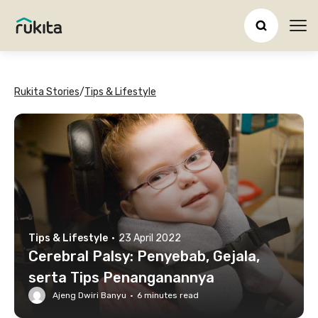
Ope
Rukita Stories
/
Tips & Lifestyle
Tips & Lifestyle
·
23 April 2022
Cerebral Palsy: Penyebab, Gejala,
serta Tips Penanganannya
Ajeng Dwiri Banyu
·
6
minutes read