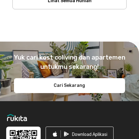
Lihat Semua Hunian
Footer
Yuk cari kost coliving dan apartemen
untukmu sekarang!
Cari Sekarang
Download Aplikasi