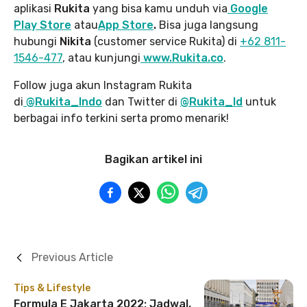
aplikasi
Rukita
yang bisa kamu unduh via
Google
Play Store
atau
App Store
.
Bisa juga langsung
hubungi
Nikita
(customer service Rukita) di
+62 811-
1546-477
, atau kunjungi
www.Rukita.co
.
Follow juga akun Instagram Rukita
di
@Rukita_Indo
dan Twitter di
@Rukita_Id
untuk
berbagai info terkini serta promo menarik!
Bagikan artikel ini
Previous Article
Tips & Lifestyle
Formula E Jakarta 2022: Jadwal,