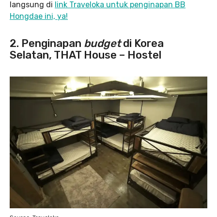
langsung di
link Traveloka untuk penginapan BB
Hongdae ini, ya!
2. Penginapan
budget
di Korea
Selatan, THAT House – Hostel