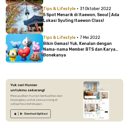
·
Tips & Lifestyle
31 Oktober 2022
5 Spot Menarik di Itaewon, Seoul | Ada
Lokasi Syuting Itaewon Class!
·
Tips & Lifestyle
7 Mei 2022
Bikin Gemas! Yuk, Kenalan dengan
Nama-nama Member BTS dan Karya
Bonekanya
Yuk cari Hunian
untukmu sekarang!
Mewujudkan hunian berkualitas dan
terjangkau untuk semua orang di
setiap fase kehidupan.
Download
Aplikasi