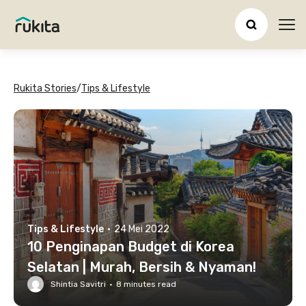
Ope
Rukita Stories
/
Tips & Lifestyle
Tips & Lifestyle
·
24 Mei 2022
10 Penginapan Budget di Korea
Selatan | Murah, Bersih & Nyaman!
Shintia Savitri
·
8
minutes read