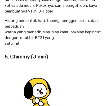
ketika ada musik. Pokoknya, sama banget, deh, kaya
pembuatnya yakni J-Hope!
Hidung berbentuk hati, topeng menggemaskan, dan
perpaduan
warna yang menarik, siap-siap kamu bakalan kepincut
dengan karakter BT21 yang
satu ini!
5. Chimmy (Jimin)