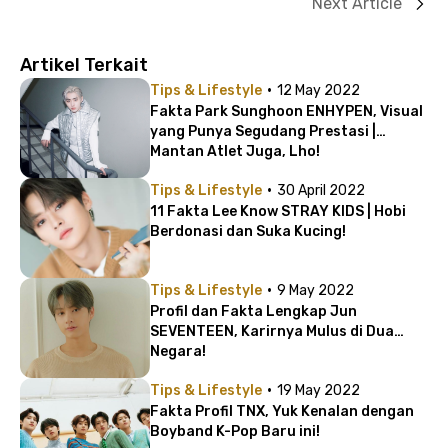
Next Article
Artikel Terkait
·
Tips & Lifestyle
12 May 2022
Fakta Park Sunghoon ENHYPEN, Visual
yang Punya Segudang Prestasi |
Mantan Atlet Juga, Lho!
·
Tips & Lifestyle
30 April 2022
11 Fakta Lee Know STRAY KIDS | Hobi
Berdonasi dan Suka Kucing!
·
Tips & Lifestyle
9 May 2022
Profil dan Fakta Lengkap Jun
SEVENTEEN, Karirnya Mulus di Dua
Negara!
·
Tips & Lifestyle
19 May 2022
Fakta Profil TNX, Yuk Kenalan dengan
Boyband K-Pop Baru ini!