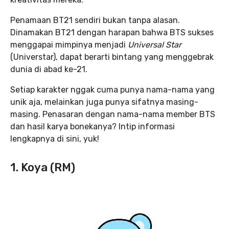
Penamaan BT21 sendiri bukan tanpa alasan.
Dinamakan BT21 dengan harapan bahwa BTS sukses
menggapai mimpinya menjadi
Universal Star
(Universtar), dapat berarti bintang yang menggebrak
dunia di abad ke-21.
Setiap karakter nggak cuma punya nama-nama yang
unik aja, melainkan juga punya sifatnya masing-
masing. Penasaran dengan nama-nama member BTS
dan hasil karya bonekanya? Intip informasi
lengkapnya di sini, yuk!
1. Koya (RM)