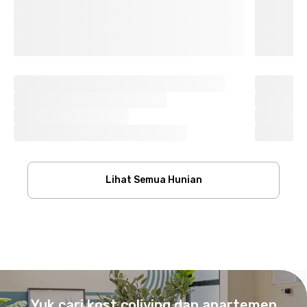
Lihat Semua Hunian
Footer
Yuk cari kost coliving dan apartemen