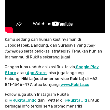
Kamu sedang cari hunian kost nyaman di
Jabodetabek, Bandung, dan Surabaya yang
fully
furnished
serta berlokasi strategis? Temukan hunian
idamanmu di Rukita sekarang juga!
Jangan lupa unduh aplikasi Rukita via
Google Play
Store
atau
App Store
,
bisa juga langsung
hubungi
Nikita (customer service Rukita) di +62
811-1546-477,
atau kunjungi
www.Rukita.co
.
Follow juga akun Instagram Rukita
di
@Rukita_Indo
dan Twitter di
@Rukita_Id
untuk
berbagai info terkini serta promo menarik!