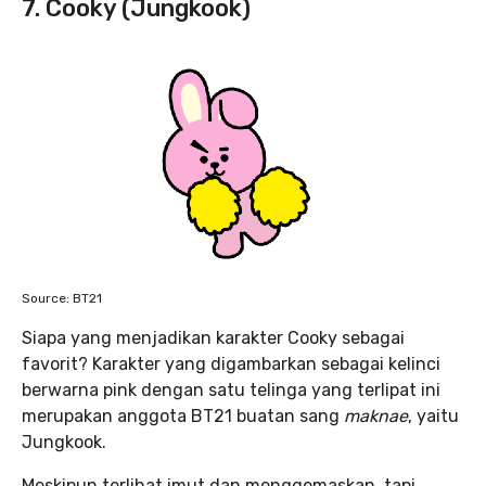
7. Cooky (Jungkook)
Source: BT21
Siapa yang menjadikan karakter Cooky sebagai
favorit? Karakter yang digambarkan sebagai kelinci
berwarna pink dengan satu telinga yang terlipat ini
merupakan anggota BT21 buatan sang
maknae
, yaitu
Jungkook.
Meskipun terlihat imut dan menggemaskan, tapi