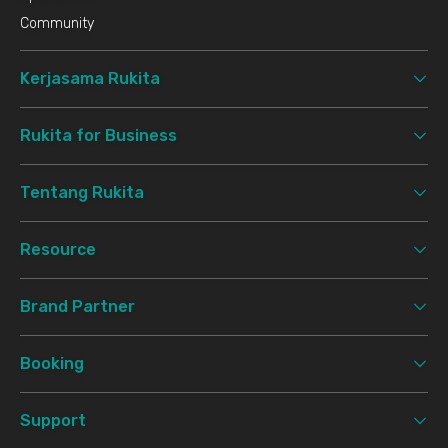
Community
Kerjasama Rukita
Rukita for Business
Tentang Rukita
Resource
Brand Partner
Booking
Support