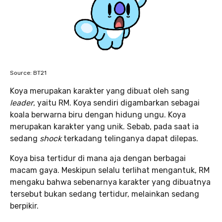
Source: BT21
Koya merupakan karakter yang dibuat oleh sang
leader
, yaitu RM. Koya sendiri digambarkan sebagai
koala berwarna biru dengan hidung ungu. Koya
merupakan karakter yang unik. Sebab, pada saat ia
sedang
shock
terkadang telinganya dapat dilepas.
Koya bisa tertidur di mana aja dengan berbagai
macam gaya. Meskipun selalu terlihat mengantuk, RM
mengaku bahwa sebenarnya karakter yang dibuatnya
tersebut bukan sedang tertidur, melainkan sedang
berpikir.