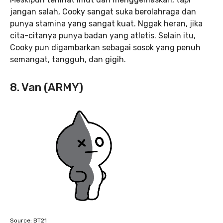
jangan salah, Cooky sangat suka berolahraga dan
punya stamina yang sangat kuat. Nggak heran, jika
cita-citanya punya badan yang atletis. Selain itu,
Cooky pun digambarkan sebagai sosok yang penuh
semangat, tangguh, dan gigih.
8. Van (ARMY)
Source: BT21