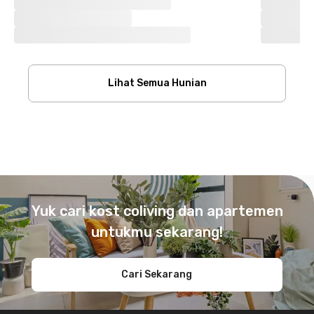
Lihat Semua Hunian
Footer
Yuk cari kost coliving dan apartemen
untukmu sekarang!
Cari Sekarang