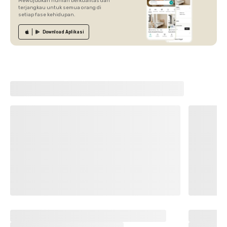
Mewujudkan hunian berkualitas dan
terjangkau untuk semua orang di
setiap fase kehidupan.
Download
Aplikasi