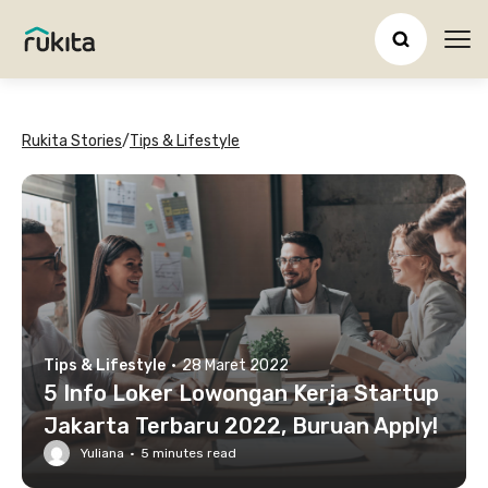
Ope
Rukita Stories
/
Tips & Lifestyle
Tips & Lifestyle
·
28 Maret 2022
5 Info Loker Lowongan Kerja Startup
Jakarta Terbaru 2022, Buruan Apply!
Yuliana
·
5
minutes read