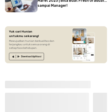
Maret 2023 | Bisa Buat Fresh Graduate
sampai Manager!
Yuk cari Hunian
untukmu sekarang!
Mewujudkan hunian berkualitas dan
terjangkau untuk semua orang di
setiap fase kehidupan.
Download
Aplikasi