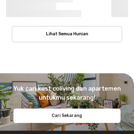
Lihat Semua Hunian
Footer
Yuk cari kost coliving dan apartemen
untukmu sekarang!
Cari Sekarang