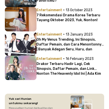
Favoritmu?
·
Entertainment
13 October 2023
7 Rekomendasi Drama Korea Terbaru
Tayang Oktober 2023, Yuk, Nonton!
·
Entertainment
13 January 2023
Oh My Venus Trending, Ini Sinopsis,
Daftar Pemain, dan Cara Menontonnya
| Banyak Adegan Seru, Haru, dan
Romantis!
·
Entertainment
16 February 2023
Drakor Terbaru Hadir Lagi, Cek
Sinopsis, Daftar Pemain, dan Link
Nonton The Heavenly Idol Ini | Ada Kim
Min Kyu!
Yuk cari Hunian
untukmu sekarang!
Mewujudkan hunian berkualitas dan