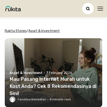
Ope
Rukita Stories
/
Asset & Investment
Asset & Investment
·
3 February 2026
Mau Pasang Internet Murah untuk
Kost Anda? Cek 8 Rekomendasinya di
Sini!
Faniditya Ramadhan
·
8
minutes read