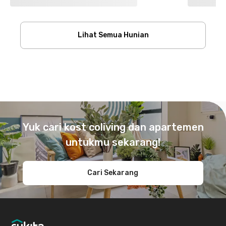
Lihat Semua Hunian
Footer
Yuk cari kost coliving dan apartemen
untukmu sekarang!
Cari Sekarang