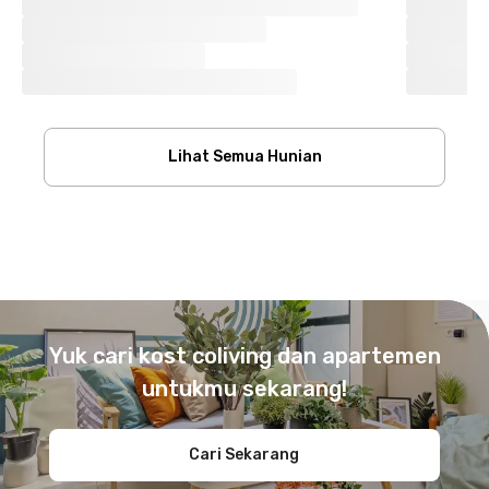
Lihat Semua Hunian
Footer
Yuk cari kost coliving dan apartemen
untukmu sekarang!
Cari Sekarang