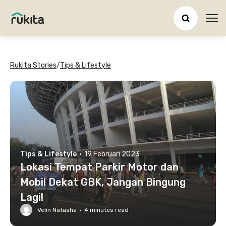
Ope
Rukita Stories
/
Tips & Lifestyle
Tips & Lifestyle
·
19 Februari 2023
Lokasi Tempat Parkir Motor dan
Mobil Dekat GBK, Jangan Bingung
Lagi!
Velin Natasha
·
4
minutes read