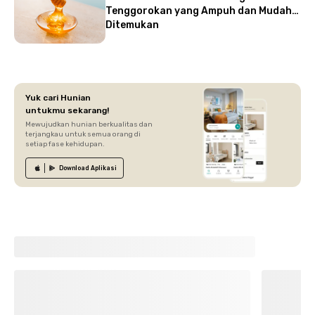
Tenggorokan yang Ampuh dan Mudah
Ditemukan
Yuk cari Hunian
untukmu sekarang!
Mewujudkan hunian berkualitas dan
terjangkau untuk semua orang di
setiap fase kehidupan.
Download
Aplikasi