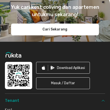
Yuk cari kost coliving dan apartemen
untukmu sekarang!
Cari Sekarang
Download Aplikasi
Masuk / Daftar
Tenant
Kost