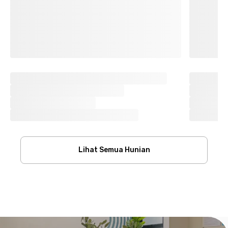
Lihat Semua Hunian
Footer