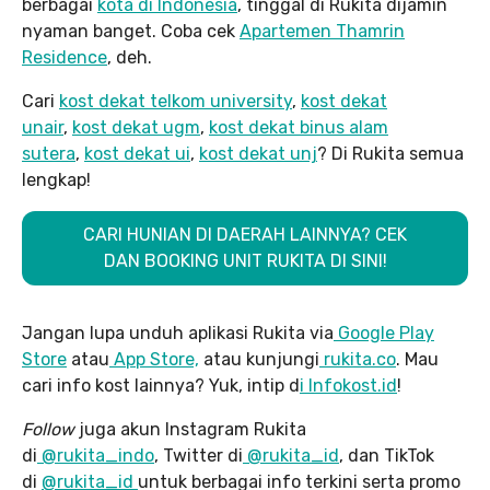
berbagai
kota di Indonesia
, tinggal di Rukita dijamin
nyaman banget. Coba cek
Apartemen Thamrin
Residence
, deh.
Cari
kost dekat telkom university
,
kost dekat
unair
,
kost dekat ugm
,
kost dekat binus alam
sutera
,
kost dekat ui
,
kost dekat unj
? Di Rukita semua
lengkap!
CARI HUNIAN DI DAERAH LAINNYA? CEK
DAN BOOKING UNIT RUKITA DI SINI!
Jangan lupa unduh aplikasi Rukita via
Google Play
Store
atau
App Store,
atau kunjungi
rukita.co
. Mau
cari info kost lainnya? Yuk, intip d
i Infokost.id
!
Follow
juga akun Instagram Rukita
di
@rukita_indo
, Twitter di
@rukita_id
, dan TikTok
di
@rukita_id
untuk berbagai info terkini serta promo