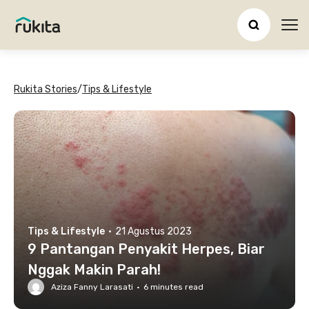
Ope
Rukita Stories
/
Tips & Lifestyle
Tips & Lifestyle
·
21 Agustus 2023
9 Pantangan Penyakit Herpes, Biar
Nggak Makin Parah!
Aziza Fanny Larasati
·
6
minutes read