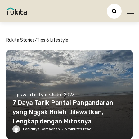
Ope
Rukita Stories
/
Tips & Lifestyle
Tips & Lifestyle
·
5 Juli 2023
7 Daya Tarik Pantai Pangandaran
yang Nggak Boleh Dilewatkan,
Lengkap dengan Mitosnya
Faniditya Ramadhan
·
6
minutes read