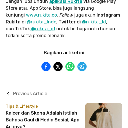
Jangan lupa unduh
aplikasi Rukita
via Google Play
Store atau App Store, bisa juga langsung
kunjungi
www.rukita
.co
.
Follow
juga akun
Instagram
Rukita
di
@rukita_Indo
,
Twitter
di
@rukita_Id
,
dan
TikTok
@rukita_id
untuk berbagai info hunian
terkini serta promo menarik.
Bagikan artikel ini
Previous Article
Tips & Lifestyle
Kalcer dan Skena Adalah Istilah
Bahasa Gaul di Media Sosial, Apa
Artinya?