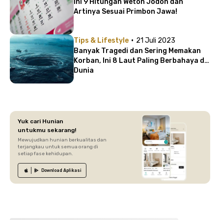
Ini 9 Hitungan Weton Jodoh dan
Artinya Sesuai Primbon Jawa!
·
Tips & Lifestyle
21 Juli 2023
Banyak Tragedi dan Sering Memakan
Korban, Ini 8 Laut Paling Berbahaya di
Dunia
Yuk cari Hunian
untukmu sekarang!
Mewujudkan hunian berkualitas dan
terjangkau untuk semua orang di
setiap fase kehidupan.
Download
Aplikasi