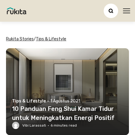
Ope
Rukita Stories
/
Tips & Lifestyle
Tips & Lifestyle
·
1 Agustus 2021
10 Panduan Feng Shui Kamar Tidur
untuk Meningkatkan Energi Positif
Vibi Larassati
·
6
minutes read