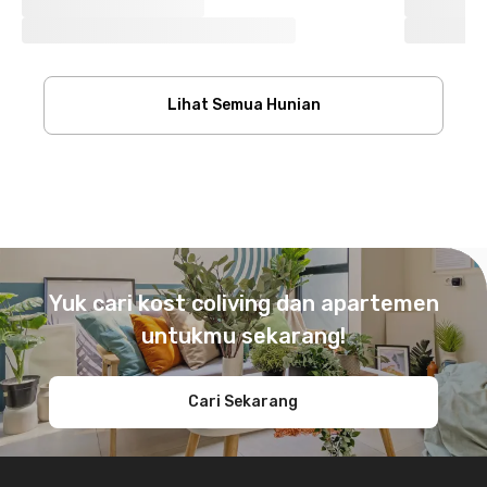
Lihat Semua Hunian
Footer
Yuk cari kost coliving dan apartemen
untukmu sekarang!
Cari Sekarang