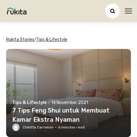
Ope
Rukita Stories
/
Tips & Lifestyle
Tips & Lifestyle
·
14 November 2021
7 Tips Feng Shui untuk Membuat
Kamar Ekstra Nyaman
Chikitta Carnelian
·
6
minutes read