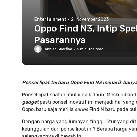
Entertainment
·
21 November 2023
Oppo Find N3, Intip Sp
Pasarannya
Annisa Sharfina
·
5
minutes read
Ponsel lipat terbaru Oppo Find N3 menarik banya
Ponsel lipat saat ini mulai naik daun. Meski diba
gadget
pasti ponsel inovatif ini menjadi hal yan
Oppo, baru saja merilis
series
Find N baru pada bula
Dengan harga yang lumayan tinggi, fitur yang di
keunggulan dari ponse lipat ini? Berapa harga ya
selengkapnya di bawah ini.