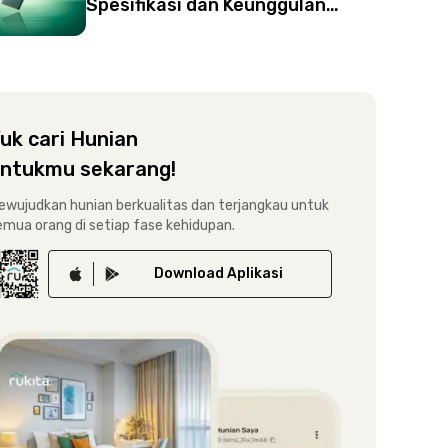
Spesifikasi dan Keunggulan
Infinix Zero 30 Ini!
uk cari Hunian
ntukmu sekarang!
ewujudkan hunian berkualitas dan terjangkau untuk
emua orang di setiap fase kehidupan.
Download
Aplikasi