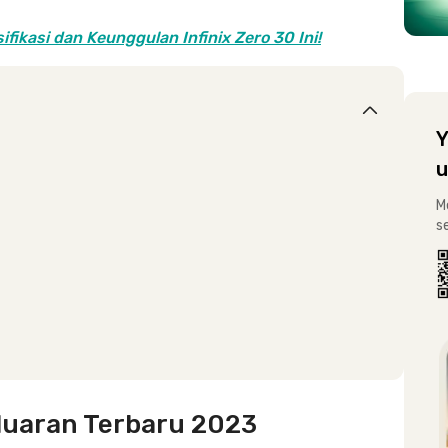
fikasi dan Keunggulan Infinix Zero 30 Ini!
Y
u
M
s
eluaran Terbaru 2023