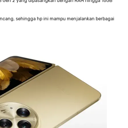
8 Gen 2 yang dipasangkan dengan RAM hingga 16GB
ncang, sehingga hp ini mampu menjalankan berbagai