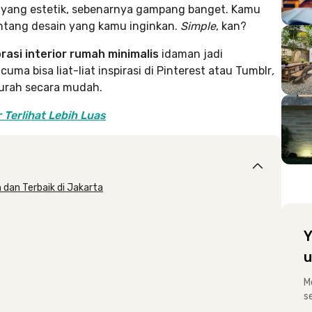
 yang estetik, sebenarnya gampang banget. Kamu
entang desain yang kamu inginkan.
Simple
, kan?
rasi interior rumah minimalis
idaman jadi
uma bisa liat-liat inspirasi di Pinterest atau Tumblr
,
murah secara mudah.
Terlihat Lebih Luas
h dan Terbaik di Jakarta
Y
u
M
s