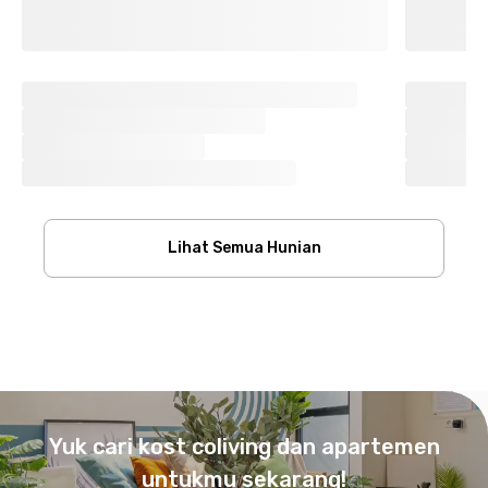
Lihat Semua Hunian
Footer
Yuk cari kost coliving dan apartemen
untukmu sekarang!