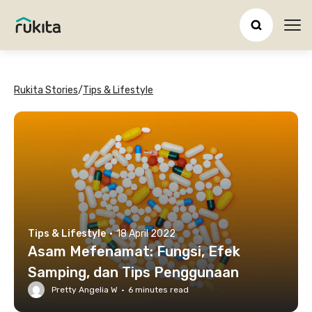
Ope
Rukita Stories
/
Tips & Lifestyle
Tips & Lifestyle
·
18 April 2022
Asam Mefenamat: Fungsi, Efek
Samping, dan Tips Penggunaan
Pretty Angelia W
·
6
minutes read