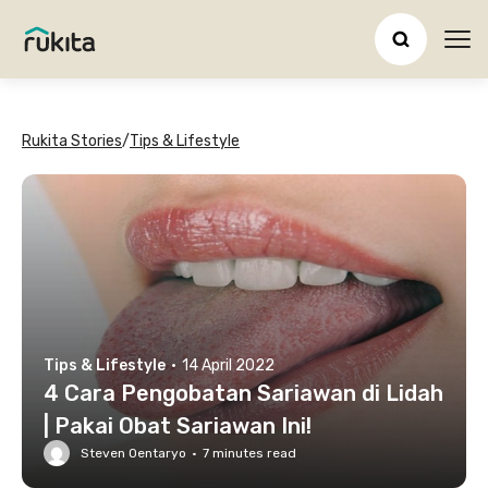
Ope
Rukita Stories
/
Tips & Lifestyle
Tips & Lifestyle
·
14 April 2022
4 Cara Pengobatan Sariawan di Lidah
| Pakai Obat Sariawan Ini!
Steven Oentaryo
·
7
minutes read