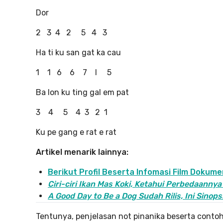
Dor
2 3 4 2 5 4 3
Ha ti ku san gat ka cau
1 1 6 6 7 I 5
Ba lon ku ting gal em pat
3 4 5 4 3 2 1
Ku pe gang e rat e rat
Artikel menarik lainnya:
Berikut Profil Beserta Infomasi Film Dokum
Ciri-ciri Ikan Mas Koki, Ketahui Perbedaannya
A Good Day to Be a Dog Sudah Rilis, Ini Sino
Tentunya, penjelasan not pinanika beserta contoh