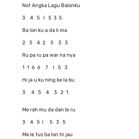
Not Angka Lagu Balonku
3 4 5 I 5 3 5
Ba lon ku a da li ma
2 3 4 2 5 3 3
Ru pa ru pa war na nya
1 1 6 6 7 I 5 3
Hi ja u ku ning ke la bu
3 4 5 4 3 2 1
Me rah mu da dan bi ru
3 4 5 I 5 3 5
Me le tus ba lon hi jau