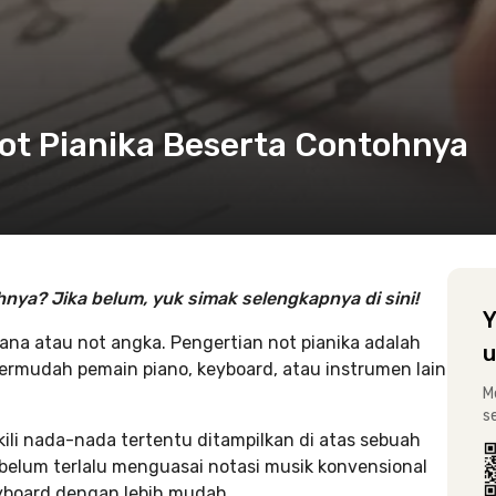
ot Pianika Beserta Contohnya
nya? Jika belum, yuk simak selengkapnya di sini!
Y
hana atau not angka. Pengertian not pianika adalah
u
rmudah pemain piano, keyboard, atau instrumen lain
M
s
ili nada-nada tertentu ditampilkan di atas sebuah
 belum terlalu menguasai notasi musik konvensional
yboard dengan lebih mudah.