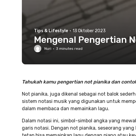
Tips & Lifestyle
·
13 Oktober 2023
Mengenal Pengertian N
Nuri
·
3
minutes read
Tahukah kamu pengertian not pianika dan contoh
Not pianika, juga dikenal sebagai not balok seder
sistem notasi musik yang digunakan untuk mempe
dalam membaca dan memainkan lagu.
Dalam notasi ini, simbol-simbol angka yang mewak
garis notasi. Dengan not pianika, seseorang yang
tetap bisa memainkan lagu dengan piano atau ke