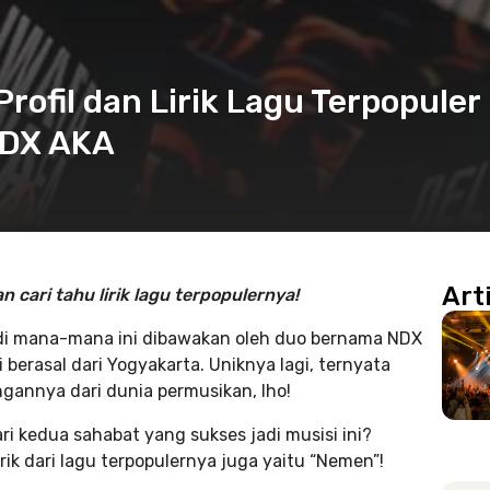
i Profil dan Lirik Lagu Terpopuler
NDX AKA
Art
cari tahu lirik lagu terpopulernya!
di mana-mana ini dibawakan oleh duo bernama NDX
 berasal dari Yogyakarta. Uniknya lagi, ternyata
gannya dari dunia permusikan, lho!
ari kedua sahabat yang sukses jadi musisi ini?
rik dari lagu terpopulernya juga yaitu “Nemen”!