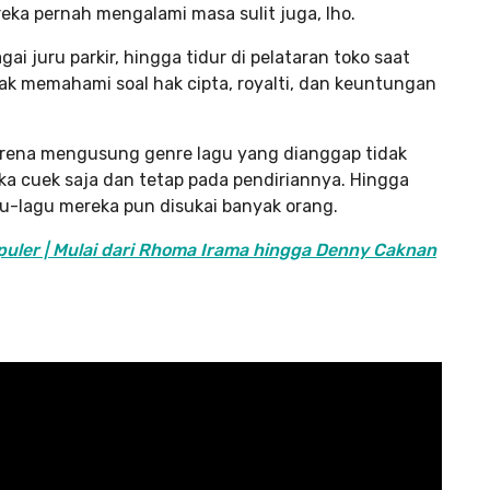
reka pernah mengalami masa sulit juga, lho.
i juru parkir, hingga tidur di pelataran toko saat
k memahami soal hak cipta, royalti, dan keuntungan
arena mengusung genre lagu yang dianggap tidak
ka cuek saja dan tetap pada pendiriannya. Hingga
gu-lagu mereka pun disukai banyak orang.
puler | Mulai dari Rhoma Irama hingga Denny Caknan