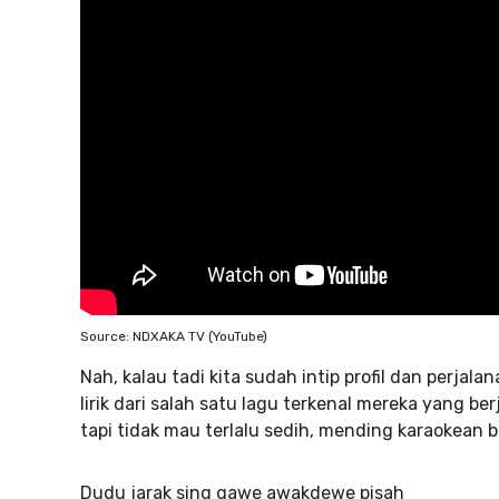
Source: NDXAKA TV (YouTube)
Nah, kalau tadi kita sudah intip profil dan perjalan
lirik dari salah satu lagu terkenal mereka yang 
tapi tidak mau terlalu sedih, mending karaokean 
Dudu jarak sing gawe awakdewe pisah