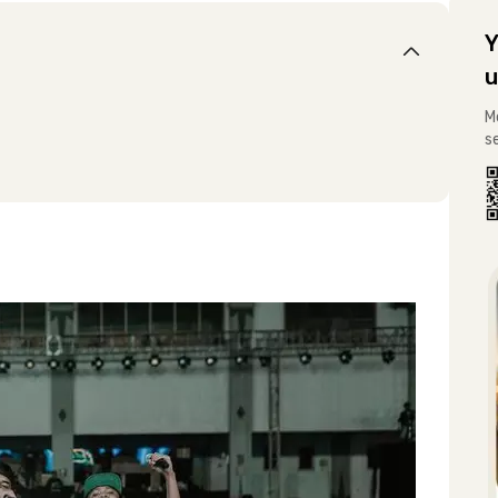
Y
u
M
s