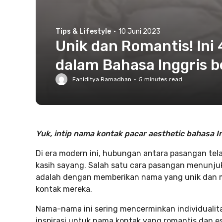
Tips & Lifestyle
·
10 Juni 2023
Unik dan Romantis! Ini
dalam Bahasa Inggris 
Faniditya Ramadhan
·
5
minutes read
Yuk, intip nama kontak pacar aesthetic bahasa Ing
Di era modern ini, hubungan antara pasangan te
kasih sayang. Salah satu cara pasangan menunju
adalah dengan memberikan nama yang unik dan
kontak mereka.
Nama-nama ini sering mencerminkan individualit
inspirasi untuk nama kontak yang romantis dan es