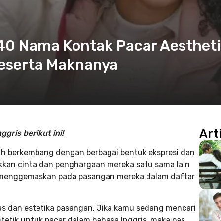
 40 Nama Kontak Pacar Aesthet
beserta Maknanya
Art
gris berikut ini!
lah berkembang dengan berbagai bentuk ekspresi dan
kkan cinta dan penghargaan mereka satu sama lain
 menggemaskan pada pasangan mereka dalam daftar
as dan estetika pasangan. Jika kamu sedang mencari
tetik untuk pacar dalam bahasa Inggris, maka pas