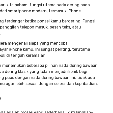
 mari kita pahami fungsi utama nada dering pada
r dari smartphone modern, termasuk iPhone.
g terdengar ketika ponsel kamu berdering. Fungsi
anggilan telepon masuk, pesan teks, atau
.
gera mengenali siapa yang mencoba
ar iPhone kamu. Ini sangat penting, terutama
buk di tengah keramaian.
kan menemukan beberapa pilihan nada dering bawaan
da dering klasik yang telah menjadi ikonik bagi
 puas dengan nada dering bawaan ini, tidak ada
u agar lebih sesuai dengan selera dan kepribadian.
e
da adalah proses yang sederhana. Ikuti langkah-