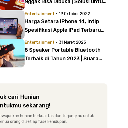
Nggak Bisa Dibuka | Solusi untuk
yang Sering Lupa Password
·
Entertainment
19 Oktober 2022
Harga Setara iPhone 14, Intip
Spesifikasi Apple iPad Terbaru
2022 yang Berubah
·
Entertainment
31 Maret 2023
8 Speaker Portable Bluetooth
Terbaik di Tahun 2023 | Suara
Jernih dan Bombastis!
uk cari Hunian
ntukmu sekarang!
ewujudkan hunian berkualitas dan terjangkau untuk
emua orang di setiap fase kehidupan.