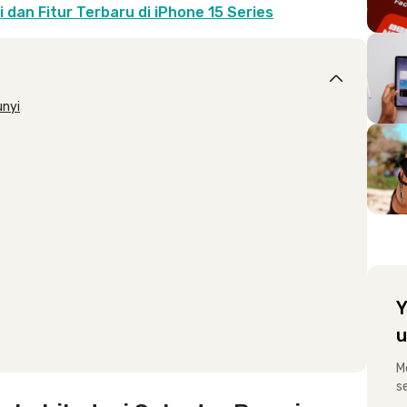
si dan Fitur Terbaru di iPhone 15 Series
unyi
Y
u
M
s